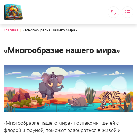
Строка навигации
Главная
«Многообразие Нашего Мира»
Волшебный теремок
Основная навигация
О нас
Специалисты
«Многообразие нашего мира»
Абонементы
Мастер-классы
Курсы
Контакты
Записаться
г. Санкт-Петербург, ул. Заречная, д. 33, строение 1
График работы:
Пн-Пт с 16:30 до 20:00
Сб - Мастер-классы
Вс - выходной
VolTeremok@yandex.ru
«Многообразие нашего мира» познакомит детей с
+7 (905) 202-20-22
флорой и фауной, поможет разобраться в живой и
Обратный вызов